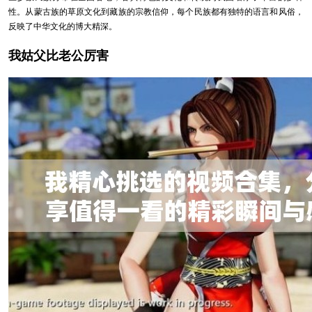
性。从蒙古族的草原文化到藏族的宗教信仰，每个民族都有独特的语言和风俗，
反映了中华文化的博大精深。
我姑父比老公厉害